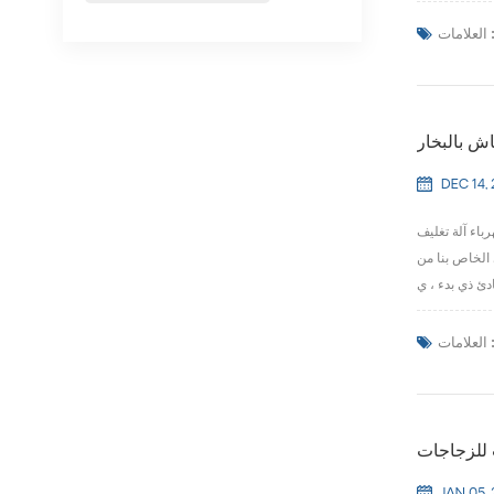
لعلامات :
اش بالبخار
DEC 14, 
باء آلة تغليف
 الخاص بنا من
لعلامات :
 للزجاجات