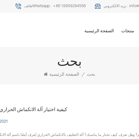
info
بريد الالكتروني :
+86 19959284556
هاتفWhatsapp :
منتجات
الصفحة الرئيسية
بحث
بحث
/
الصفحة الرئيسية
كيفية اختيار آلة الانكماش الحراري
 2021
 وهل تعرف كيف تختار ما يناسبك؟ آلة التغليف بالانكماش الحراري يُعرف أيضًا باسم آلة الا