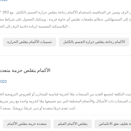
 2022
اجمع بين الأشكال 
التك إلى المستهلكين. ستلائم ملصقات تقليص أي حاوية فريدة ، ويمكنك الحصول على شرائط مت
البلاستيكية المصممة لزيادة جاذبية الرف إلى الحد الأقصى. نحن ...
ا
الأكمام زجاجة يتقلص حرارة الجسم بالكامل
تسميات الأكمام يتقلص الحرارة
الأكمام يتقلص حزمة متعددة
2022
تكلفة لتجميع العديد من المنتجات معًا كحزمة قياسية للمخازن أو للعروض الترويجية الخاصة . تتخصص E-PACK في 
ات المنتجات ذات الأشكال والأحجام المختلفة التي يتم تجميعها معًا كحزمة واحدة مع رمز شريط
كنت تقدم حزمًا متعددة أو تدير عرضًا ترويجيًا , سنجد أفضل طريقة ل...
ا
ة تغليف نفق الانكماش
يتقلص الأكمام الفيلم
متعددة حزمة يتقلص الأكمام