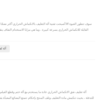
أصبحت تقنية آلة التغليف بالانكماش الحراري أكثر نضجًا ، كما 
آلة ل
آلة تغليف نفق الانكماش الحراري عادة ما يستخدم مع آلة ختم وقطع الفيلم 
للتدفئة ، بحيث تنكمش مادة التغليف وتلف المنتج بإحكام. تتمتع البضائع المعبأة