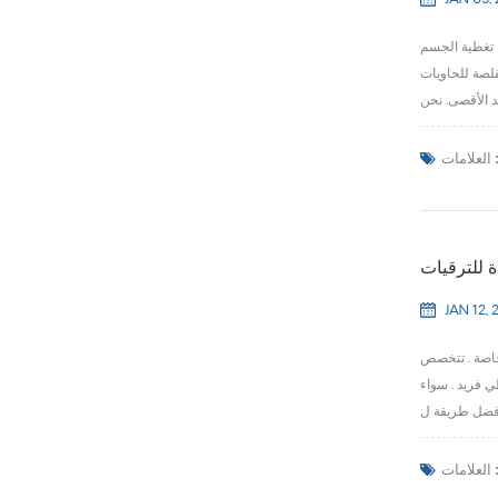
JAN 05,
والألوان للتأثير على علامتك التجارية قم بزيادة تواجدك على الرف وتميز عن المنافسة باستخدام الأكمام زجاجة يتقلص حرارة الجسم بالكامل . مع 360 ° تغطية الجسم
قلصة للحاويات
لعلامات :
 للترقيات
JAN 12, 
إنشاء حلول مخصصة
ي فريد . سواء
لعلامات :