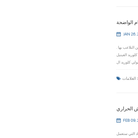
ام الواضحة
JAN 26,
التلاعب بها .
لوريد الفينيل
لعلامات :
ش الحراري
FEB 09,
اد التي ستعمل