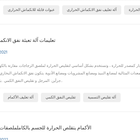
ا
لحرارة
آلة تغليف نفق الانكماش الحراري
عبوات قابلة للانكماش الحراري
تعليمات آلة تعبئة نفق الانكم
2021
لبخار كمصدر للحرارة ، وتستخدم بشكل أساسي لتقليص الحرارة لملصق الزجاجات. مقارنة بالكهر
عدات المثالية لمصانع النبيذ ومصانع المشروبات ومصانع الأدوية. يتكون نفق الانكماش البخاري
جزأين: المرجل و تقليص النفق الكمي . بادئ ذي بدء ، ي...
ا
آلة تقليص التسمية
تقليص النفق الكمي
آلة تغليف الأكمام
الأكمام يتقلص الحرارة للجسم بالكاململصقات