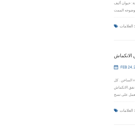
ولي بروبلين تيريفثاليت جلايكول , بين
لعلامات :
ق الانكماش
FEB 24, 
ء الساخن . كل
ارة عن نفق معدني يجلس
لعلامات :