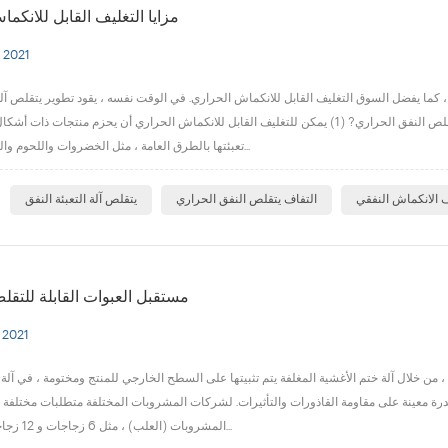
مزايا التغليف القابل للانكم
 2021
يفضل السوق التغليف القابل للانكماش الحراري. في الوقت نفسه ، يقود تطوير يتقلص آلة التعبئة النفق.W س
القابلة للانكماش الحراري بسرعة كبيرة ، وما هي مزايا الاستخدام التفاف يتقلص النفق الحراري? (1) يمكن للتغليف القابل للانكماش الحراري أن يحز
تعبئتها بالطرق العامة ، مثل الخضروات واللحوم والدواجن والمنتج...
ا
ف الانكماش النفقي
التفاف يتقلص النفق الحراري
يتقلص آلة التعبئة النفق
مستقبل العبوات القابلة للتقل
 2021
، من خلال آلة ختم الأغشية المغلفة يتم تثبيتها على السطح الخارجي للمنتج ومختومة ، في آلة
 بقدرة معينة على مقاومة القاذورات والتأثيرات. لشركات المشروبات المختلفة متطلبات مختلفة 
المشروبات (العلب) ، مثل 6 زجاجات و 12 زجاجة و 24 زجاجة...