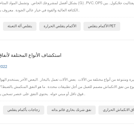
بشكل أفضل لمشروعك الخاص . وتشمل المواد المتاحة: حيوان أليف (G) , PVC, OPS وجيش التحرير الشعبى الصينى.· حيوان أليف (ز)- يجمع فيلم الب
الكثافة العالية والقوة في خيار عالي الجودة . معروف بوضوحه الممت...
ا
الأكمام يتقلص PET
الأكمام يتقلص الحرارة
يتقلص آلة التعبئة
استكشاف الأنواع المختلفة لأنفا
2022
متنوعة من أنواع مختلفة من الآلات . بعض الآلات تعمل بالبخار . البعض الآخر يستخدم الهوا
وع من نفق الانكماش مصمم للعمل من أجل تطبيقات محددة . ما هو النفق المنكمش بالضبط؟ نفق الانكماش (المعروف أيضًا باسم a نفق الانكماش الحراري) عب
فوق ناقل أو مبني حوله . يحتوي النفق على عنصر تسخين يعمل على تسخ...
ا
اق الانكماش الحراري
نفق شرنك بخاري قائم بذاته
زجاجات بأكمام يتقلص