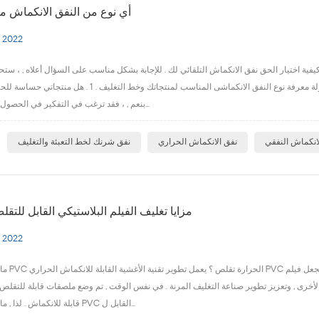
أي نوع من النفق الانكماش 
 2022
يفية اختيار الحق نفق الانكماش التلقائي لك . للإجابة بشكل مناسب على السؤال أعلاه , ، ستحتا
على بعض الأسئلة بنفسك . فيما يلي بعض العناصر التي يجب مراعاتها عند محاولة معرفة نوع النفق الانكماشى المناسب ل
بنعم , ، فقد ترغب في التفكير في الحصول على نفق انكم...
ا
لانكماش النفقي
نفق الانكماش الحراري
نفق شرنك لخط التعبئة والتغليف
مزايا تغليف الفيلم البلاستيكي القابل للتقل
 2022
ما هي مزايا فيلم PVC 
الأخرى , وتعزيز تطوير صناعة التغليف المرنة . في نفس الوقت , تم وضع ملصقات قابلة للتقلص 
قابلة للانكماش . لذا , ما هي مزايا فيلم PVC القابل ل...