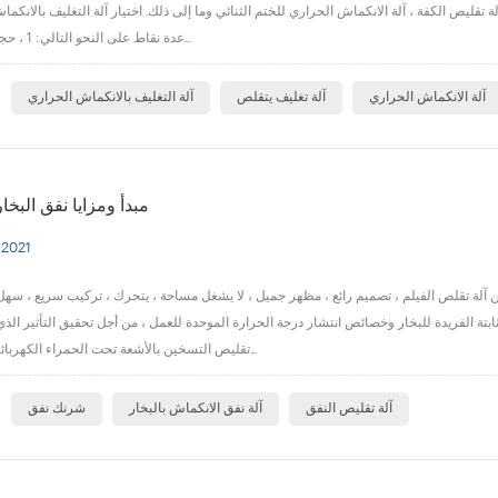
لة تقليص الكفة ، آلة الانكماش الحراري للختم الثنائي وما إلى ذلك. اختيار آلة التغليف بالانك
عدة نقاط على النحو التالي: 1 ، حجم العبوة ، سوا...
ا
آلة الانكماش الحراري
آلة تغليف يتقلص
آلة التغليف بالانكماش الحراري
مبدأ ومزايا نفق البخ
 2021
 من آلة تقلص الفيلم ، تصميم رائع ، مظهر جميل ، لا يشغل مساحة ، يتحرك ، تركيب سريع ، سه
بتة الفريدة للبخار وخصائص انتشار درجة الحرارة الموحدة للعمل ، من أجل تحقيق التأثير الذي 
تقليص التسخين بالأشعة تحت الحمراء الكهربائية العادية. مع م...
ا
آلة تقليص النفق
آلة نفق الانكماش بالبخار
شرنك نفق