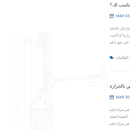
مناسب لك؟
MAR 03,
ج إلى الإجابة
منتجاتك وخط التغليف . 1 . هل منتجاتي حساسة للحرارة؟ إذا أجبت
لعلامات :
ص بالحرارة
MAR 30,
الحرارة تقلص ؟ يعمل تطوير تقنية الأغشية القابلة للانكماش الحراري PVC على تعزيز تسويق الأغشية القابلة للتقلص بالحرارة , مما يجعل فيلم PVC القابل للانكماش
, أغطية أغطية