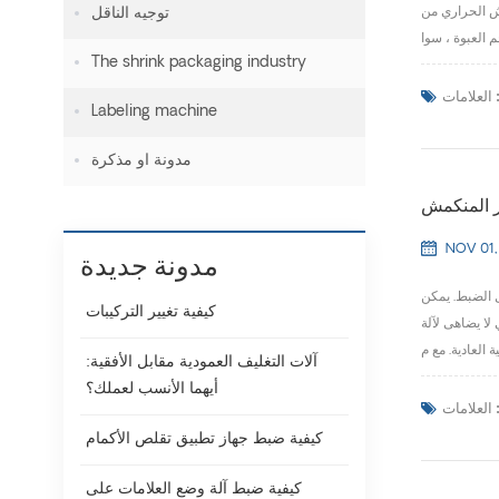
ماش الحراري من
توجيه الناقل
The shrink packaging industry
لعلامات :
Labeling machine
مدونة او مذكرة
ار المنكمش
NOV 01,
مدونة جديدة
ل الضبط. يمكن
كيفية تغيير التركيبات
لا يضاهى لآلة
آلات التغليف العمودية مقابل الأفقية:
أيهما الأنسب لعملك؟
لعلامات :
كيفية ضبط جهاز تطبيق تقلص الأكمام
كيفية ضبط آلة وضع العلامات على