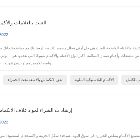
العبث بالعلامات والأكم
 2022
الأليفة والأختام الواضحة للعبث هي حل أمني فعال مصمم للترويج لرسالتك مع حماية منتجاتك من 
 ملصقات وأختام ضمان السلامة . أكثر أنواع الأختام والأكمام شيوعًا التي نقدمها هي: · بولي ك
واضح تكميم , مع أو بدون ثقوب . · بولي كلوريد ال...
ا
 بالكامل
الأكمام البلاستيكية الملونة
نفق الانكماش بالأشعة تحت الحمراء
إرشادات الشراء لمواد غلاف الانكما
 2022
التصنيع الأكمام يتقلص الحرارة في سوق اليوم . سيحدد شكل الحزمة والاستخدام المقصود المو