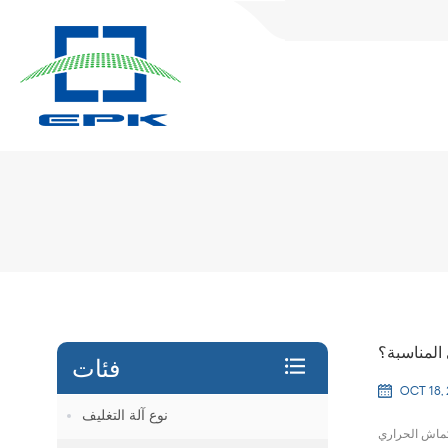
 المناسبة؟
فئات
OCT 18,
نوع آلة التغليف
نكماش الحراري