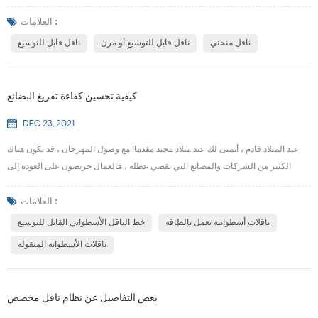
المصانع. لكن هل تعلم أن أحد أفضل القطع وأكثرها مرونة من معدات إنتاجية المستودعات
يُباع بأقل من 1000 دولار؟ المعدات هي ناقل قابل للتوسيع أو مرن . ستراها قيد الاستخدام
العلامات :
في أرصفة التحميل وداخل ممرات التخزين وفي الكثير من الأماكن في معظم
ناقل منحني
ناقل قابل للتوسيع أو مرن
ناقل قابل للتوسيع
المستودعات و...
كيفية تحسين كفاءة تفريغ البضائع
DEC 23, 2021
عيد الميلاد قادم ، أتمنى لك عيد ميلاد مجيد مقدما! مع وصول المهرجان ، قد يكون هناك
الكثير من الشركات والمصانع التي تقضي عطلة ، فالعمال حريصون على العودة إلى
ديارهم ، لكن عددًا كبيرًا من أعمال تحميل وتفريغ حمولة السيارات ، والمناولة اليدوية
البحتة والتفريغ ، تكون صعبة للغاية. إذن ما نوع المعدات التي يمكن أن تساعد في تحسين
العلامات :
كفاءة صناديق التحميل والتفريغ ، مع منصات البضائع؟ اليوم ، أود أن أشارككم تجربت...
ناقلات أسطوانية تعمل بالطاقة
خط الناقل الأسطواني القابل للتوسيع
ناقلات الأسطوانة المنقولة
بعض التفاصيل عن نظام ناقل مخصص