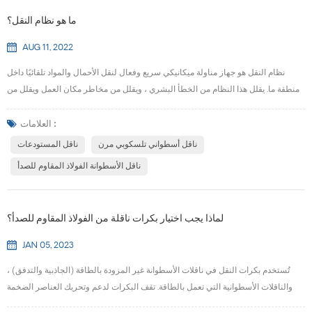
ما هو نظام النقل؟
AUG 11, 2022
نظام النقل هو جهاز مناولة ميكانيكي سريع وفعال لنقل الأحمال والمواد تلقائيًا داخل
منطقة ما. يقلل هذا النظام من الخطأ البشري ، ويقلل من مخاطر مكان العمل ويقلل من
تكاليف العمالة - من بين مزايا أخرى. إنها مفيدة في المساعدة في نقل العناصر الضخمة أو
الثقيلة من نقطة إلى أخرى. ناقل مستودع قد تستخدم حزامًا أو عجلات أو بكرات أو سلسلة
العلامات :
لنقل الأشياء. تسمح أنظمة النقل بالنقل السريع والفعال لمواد ومنتجات الأعمال...
ناقل أسطواني تلسكوبي مرن
ناقل المستودعات
ناقل الأسطوانة الفولاذ المقاوم للصدأ
لماذا يجب اختيار بكرات ناقلة من الفولاذ المقاوم للصدأ؟
JAN 05, 2023
تُستخدم بكرات النقل في ناقلات الأسطوانة غير المزودة بالطاقة (الجاذبية والتدفق) ،
والناقلات الأسطوانية التي تعمل بالطاقة. تقف البكرات لدعم وتحريك العناصر الضخمة
مثل الصناديق والحقائب. في الوقت الحاضر ، المواد الرئيسية لبكرات النقل هي: بكرات