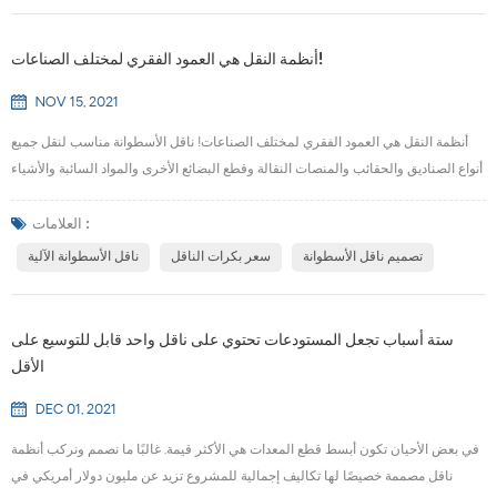
أنظمة النقل هي العمود الفقري لمختلف الصناعات!
NOV 15, 2021
أنظمة النقل هي العمود الفقري لمختلف الصناعات! ناقل الأسطوانة مناسب لنقل جميع
أنواع الصناديق والحقائب والمنصات النقالة وقطع البضائع الأخرى والمواد السائبة والأشياء
الصغيرة أو العناصر غير المنتظمة التي يجب وضعها على الدرج أو صندوق الدوران. يمكنها
نقل وزن كبير من مادة واحدة ، أو تحمل حمولة تصادم أكبر ، يسهل توصيل خط الأسطوانة
العلامات :
والتصفية ، ويمكنه استخدام عدد من خط الأسطوانة وناقل آخر أو طائرة خاصة لتشكي...
تصميم ناقل الأسطوانة
سعر بكرات الناقل
ناقل الأسطوانة الآلية
ستة أسباب تجعل المستودعات تحتوي على ناقل واحد قابل للتوسيع على
الأقل
DEC 01, 2021
في بعض الأحيان تكون أبسط قطع المعدات هي الأكثر قيمة. غالبًا ما نصمم ونركب أنظمة
ناقل مصممة خصيصًا لها تكاليف إجمالية للمشروع تزيد عن مليون دولار أمريكي في