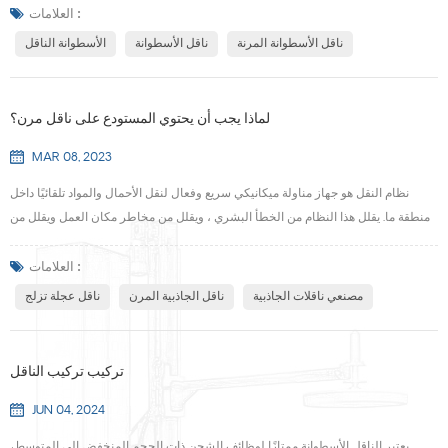
بلاستيكية ، بكرات مجلفنة وبكرات فولاذية مقاومة للصدأ. فلماذا يجب أن يكون الفولاذ
العلامات :
المقاوم للصدأ هو اختيارك؟ ما هو أسطوانة ناقل الفولاذ المقاوم للصدأ？ غالبًا ما ي...
ناقل الأسطوانة المرنة
ناقل الأسطوانة
الأسطوانة الناقل
لماذا يجب أن يحتوي المستودع على ناقل مرن؟
MAR 08, 2023
نظام النقل هو جهاز مناولة ميكانيكي سريع وفعال لنقل الأحمال والمواد تلقائيًا داخل
منطقة ما. يقلل هذا النظام من الخطأ البشري ، ويقلل من مخاطر مكان العمل ويقلل من
تكاليف العمالة - من بين مزايا أخرى. إنها مفيدة في المساعدة في نقل العناصر الضخمة أو
الثقيلة من نقطة إلى أخرى. سترى أنها تستخدم في أرصفة التحميل ، وفي ممرات
العلامات :
المخزون ، وفي العديد من الأماكن في معظم المستودعات والمنشآت الصناعية المُدارة
مصنعي ناقلات الجاذبية
ناقل الجاذبية المرن
ناقل عجلة تزلج
جيدًا....
تركيب تركيب الناقل
JUN 04, 2024
يعتبر الناقل الأسطوانة ممتازًا لوظائف الشحن ذات الحجم المنخفض إلى المتوسط،