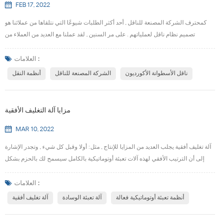
FEB 17, 2022
كمحترف الشركة المصنعة للناقل , أحد أكثر الطلبات شيوعًا التي نتلقاها من عملائنا هو
تصميم نظام ناقل لعملياتهم . على مر السنين , لقد عملنا مع العديد من العملاء من
مجموعة متنوعة من الصناعات , مما يعني الناقل لقد تعاملت الأنظمة التي صممناها مع
أنواع عديدة من المنتجات: كبيرة , صغيرة , صناديق , أكياس , عجلات , أجزاء , والقائمة
العلامات :
تطول . لذلك عندما أسأل عملائنا لإخباري بأبعاد المنتج الذي سيتعامل معه نظام الن...
ناقل الأسطوانة الأكورديون
الشركة المصنعة للناقل
أنظمة النقل
مزايا آلة التغليف الأفقية
MAR 10, 2022
آلة تغليف أفقية يجلب العديد من المزايا للإنتاج , مثل: أولا وقبل كل شيء , وتجدر الإشارة
إلى أن الترتيب الأفقي لهذه آلات تعبئة أوتوماتيكية بالكامل سيسمح لك بالحزم بشكل
أسرع وإنتاجية , لأنه بينما يتقدم عنصر واحد عبر خط التغليف , يمكن وضع عنصر آخر على
الجدول الأولي لبدء العملية , القدرة على حزم أكثر من منتج في وقت واحد ； سلامة
العلامات :
المنتج - التغليف الذي تم إنشاؤه بواسطة آلة تعبئة الوسادة يحمي المنتجات من ا...
أنظمة تعبئة أوتوماتيكية فعالة
آلة تعبئة الوسادة
آلة تغليف أفقية