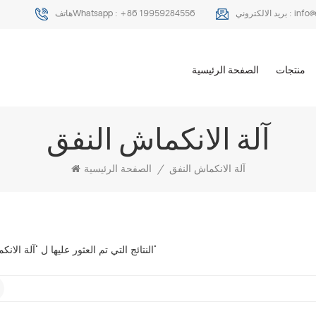
info
بريد الالكتروني :
+86 19959284556
هاتفWhatsapp :
منتجات
الصفحة الرئيسية
آلة الانكماش النفق
آلة الانكماش النفق
/
الصفحة الرئيسية
2 النتائج التي تم العثور عليها ل "آلة الانكماش النفق"