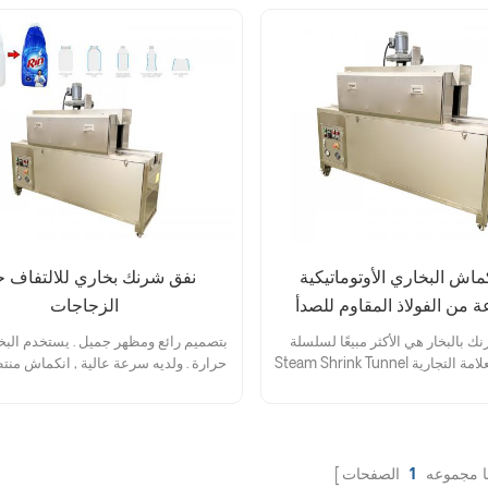
كماش البخاري الأوتوماتيكية
نفق شرنك بخاري للالتفاف 
 من الفولاذ المقاوم للصدأ
الزجاجات
ك بالبخار هي الأكثر مبيعًا لسلسلة
بتصميم رائع ومظهر جميل . يستخدم البخ
Steam Shrink Tunnel التي تحمل العلامة التجارية
حرارة . ولديه سرعة عالية , انكماش منت
E-pack ، والتي تستخدم على نطاق واسع لأي شكل
تجاعيد , وقوة قابلة للتعديل .
لحاويات لتسخين ملصقات الأكمام
ابقتها دون إنشاء علامات فقاعية أو
زيف اللون أو تحويل الأكمام أو حزمة
التخويف.
ا مجموعه
1
الصفحات