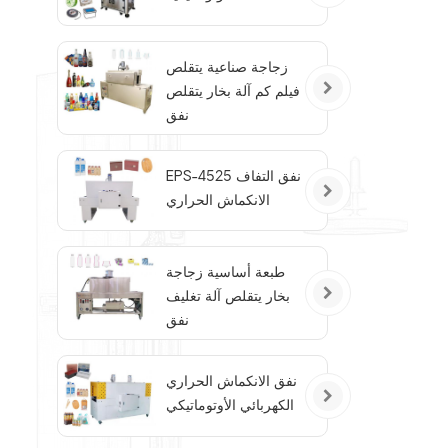
زجاجة صناعية يتقلص
فيلم كم آلة بخار يتقلص
نفق
EPS-4525 نفق التفاف
الانكماش الحراري
طبعة أساسية زجاجة
بخار يتقلص آلة تغليف
نفق
نفق الانكماش الحراري
الكهربائي الأوتوماتيكي