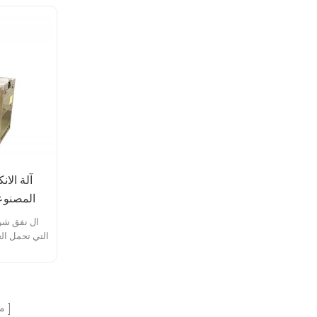
آلة الان
المصنوعة
ال نفق شرن
من أشكال ا
وتقليصها ومط
تجاعيد أو ن
م