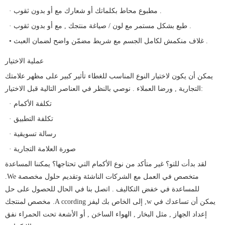
· مطبوع محاط بكلماتك أو شعارك مع أو بدون ثقوب .
· طبع بشكل مستمر مع لون / صياغة منتجك , مع أو بدون ثقوب .
• غلاف منكمش لكامل الجسم مع شريط مضمّن واضح لضمان العبث .
عملية الاختيار
يمكن أن يكون لاختيار النوع المناسب للغطاء تأثير كبير على مظهر علامتك
التجارية , ورضا العملاء . نوصي بالنظر في العناصر التالية قبل الاختيار:
· تكلفة الأكمام
· تكلفة التطبيق
· رسالة تسويقية
· صورة العلامة التجارية
لقد بدأت للتو؟ غير متأكد من نوع الأكمام التي تحتاجها؟ يمكننا المساعدة
متخصص في العمل مع الشركات الناشئة وتقديم حلول مخصصة
We
.
للمساعدة في خفض التكاليف . اتصل بنا في الحال للحصول على حل
يمكن أن تساعدك في
w
ليفز ,
ccording إلى الخاص بك
A
مخصص لمنتجك .
إعداد الجهاز
, مثل
البخار , الهواء الساخن , أو الأشعة تحت الحمراء
نفق