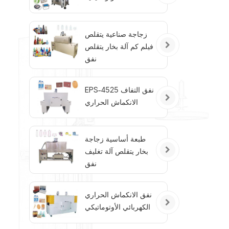
زجاجة صناعية يتقلص
فيلم كم آلة بخار يتقلص
نفق
EPS-4525 نفق التفاف
الانكماش الحراري
طبعة أساسية زجاجة
بخار يتقلص آلة تغليف
نفق
نفق الانكماش الحراري
الكهربائي الأوتوماتيكي