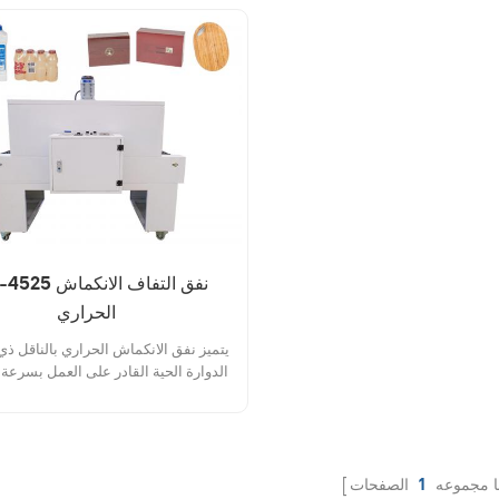
EPS-4525 نفق التفا
الحراري
يتميز نفق الانكماش الحراري بالناقل ذي
الدوارة الحية القادر على العمل بسرعة
12 مترًا في الدقيقة. يضمن نظام الهواء
تدويره بالكامل انكماشًا متساويًا في كل مرة.
ا مجموعه
1
الصفحات