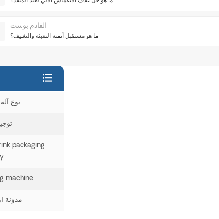
ما هو حل غلاف الانكماش الآلي لعيد الميلاد؟
القادم بوست
ما هو مستقبل أتمتة التعبئة والتغليف؟
نوع آلة 
توجيه
rink packaging
ry
ng machine
مدونة ا