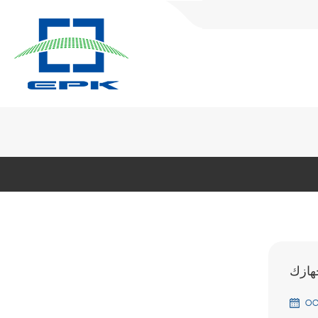
جهازك
OC