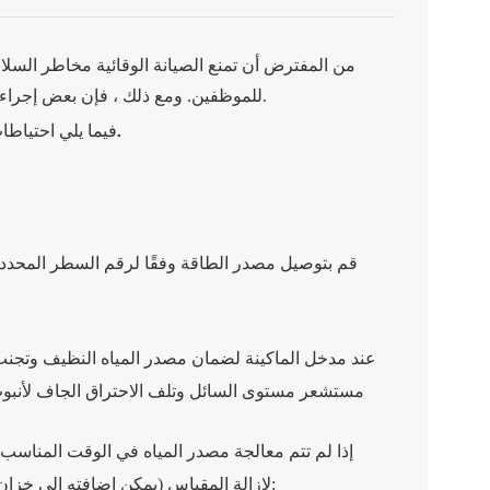
من المفترض أن تمنع الصيانة الوقائية مخاطر السلامة 
للموظفين. ومع ذلك ، فإن بعض إجراءات الصيانة تنطوي على مخاطر متأصلة لا ترغب أبدًا في تعريض موظفيك لها.
فيما يلي احتياطات السلامة الخاصة بنا التي يجب عليك اتخاذها أثناء إجراء الصيانة على جهازك.
قم بتوصيل مصدر الطاقة وفقًا لرقم السطر المحدد 
مستشعر مستوى السائل وتلف الاحتراق الجاف لأنبوب 
إذا لم تتم معالجة مصدر المياه في الوقت المناس
لإزالة المقياس (يمكن إضافته إلى خزان المياه بعامل معالجة). سيرشدك الفيديو إلى كيفية تنظيف خزان المياه: