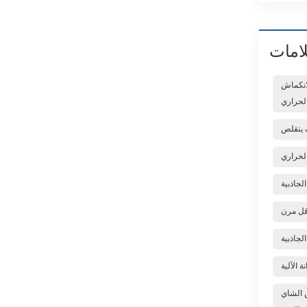
لامات
لانكماش
لحراري
ف يتقلص
الحراري
الجاذبية
قل مرن
لجاذبية
ة الآلية
س الشاي