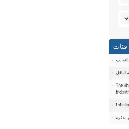
فئات
التغليف
 الناقل
The sh
indust
Labeli
و مذكرة