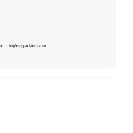
خلال العطلات، يتم قبول الطلبات، ولا يتم ترتيب الشحنات. في حال وجود أي استفسارات عاجلة، يُرجى التواصل معنا عبر البريد الإلكتروني التالي: info@easypacktech.com