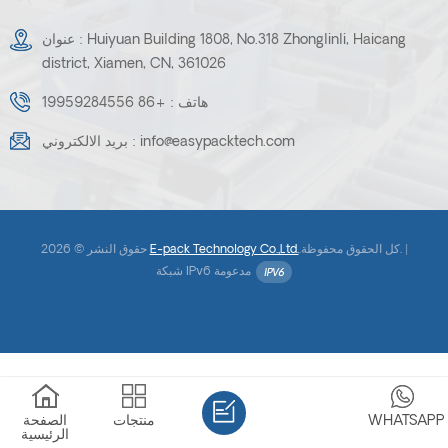
عنوان : Huiyuan Building 1808, No.318 Zhonglinli, Haicang
district, Xiamen, CN, 361026
هاتف :
+86 19959284556
info@easypacktech.com
بريد الالكتروني :
.كل الحقوق محفوظة. |
E-pack Technology Co.,Ltd.
حقوق النشر © 2026
شبكة IPv6 مدعومة
WHATSAPP
منتجات
الصفحة
الرئيسية