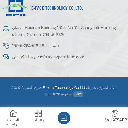
E-PACK TECHNOLOGY CO.,LTD.
عنوان : Huiyuan Building 1808, No.318 Zhonglinli, Haicang
district, Xiamen, CN, 361026
هاتف :
+86 19959284556
info@easypacktech.com
بريد الالكتروني :
.كل الحقوق محفوظة. |
E-pack Technology Co.,Ltd.
حقوق النشر © 2026
شبكة IPv6 مدعومة
WHATSAPP
منتجات
الصفحة
الرئيسية