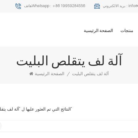
info
بريد الالكتروني :
+86 19959284556
هاتفWhatsapp :
منتجات
الصفحة الرئيسية
آلة لف يتقلص البليت
آلة لف يتقلص البليت
/
الصفحة الرئيسية
0 النتائج التي تم العثور عليها ل "آلة لف يتقلص البليت"