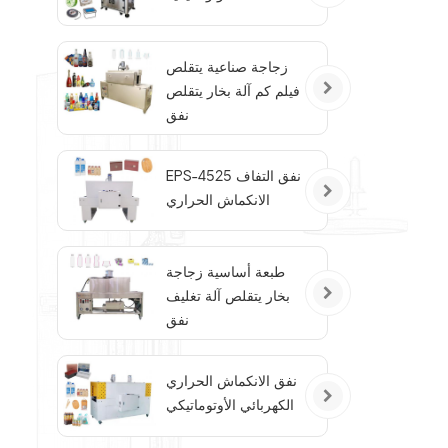
زجاجة صناعية يتقلص
فيلم كم آلة بخار يتقلص
نفق
EPS-4525 نفق التفاف
الانكماش الحراري
طبعة أساسية زجاجة
بخار يتقلص آلة تغليف
نفق
نفق الانكماش الحراري
الكهربائي الأوتوماتيكي