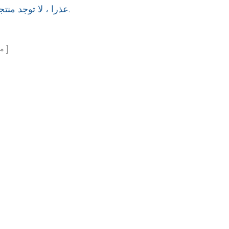
عذرا ، لا توجد منتجات ذات صلة ، استبدل كلمات البحث.
ما