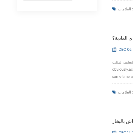
لعلامات :
 العادية؟
DEC 08,
 المثلث? It's
obviously,acc
same time, a
لعلامات :
اش بالبخار