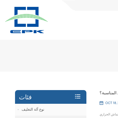
 المناسبة؟
فئات
OCT 18,
نوع آلة التغليف
نكماش الحراري