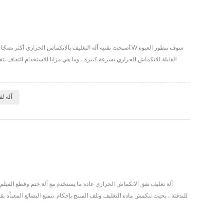
أصبحت تقنية آلة التغليف بالانكماش الحراري أكثر نضجًا ، كما 
آلة ل
آلة تغليف نفق الانكماش الحراري عادة ما يستخدم مع آلة ختم وقطع الفيلم 
للتدفئة ، بحيث تنكمش مادة التغليف وتلف المنتج بإحكام. تتمتع البضائع المعبأة