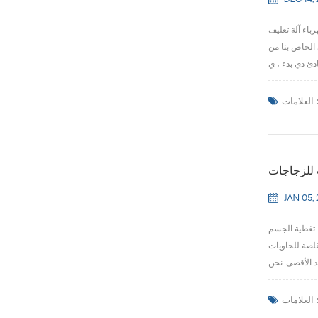
DEC 14, 
باء آلة تغليف
 الخاص بنا من
لعلامات :
 للزجاجات
JAN 05,
والألوان للتأثير على علامتك التجارية قم بزيادة تواجدك على الرف وتميز عن المنافسة باستخدام الأكمام زجاجة يتقلص حرارة الجسم بالكامل . مع 360 ° تغطية الجسم
قلصة للحاويات
لعلامات :