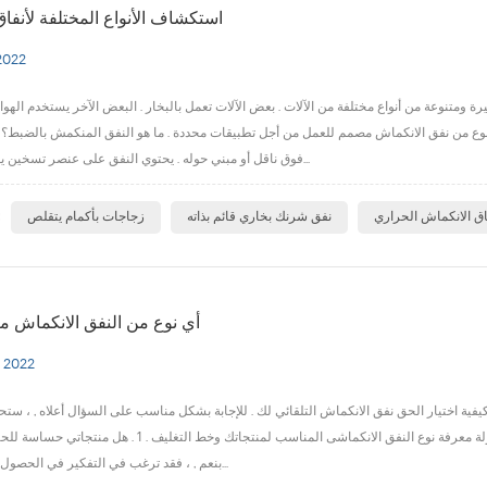
استكشاف الأنواع المختلفة لأنفا
2022
متنوعة من أنواع مختلفة من الآلات . بعض الآلات تعمل بالبخار . البعض الآخر يستخدم الهوا
وع من نفق الانكماش مصمم للعمل من أجل تطبيقات محددة . ما هو النفق المنكمش بالضبط؟ نفق الانكماش (المعروف أيضًا باسم a نفق الانكماش الحراري) عب
فوق ناقل أو مبني حوله . يحتوي النفق على عنصر تسخين يعمل على تسخ...
ا
اق الانكماش الحراري
نفق شرنك بخاري قائم بذاته
زجاجات بأكمام يتقلص
أي نوع من النفق الانكماش 
 2022
يفية اختيار الحق نفق الانكماش التلقائي لك . للإجابة بشكل مناسب على السؤال أعلاه , ، ستحتا
على بعض الأسئلة بنفسك . فيما يلي بعض العناصر التي يجب مراعاتها عند محاولة معرفة نوع النفق الانكماشى المناسب ل
بنعم , ، فقد ترغب في التفكير في الحصول على نفق انكم...