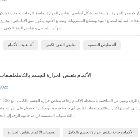
2021
لبخار كمصدر للحرارة ، وتستخدم بشكل أساسي لتقليص الحرارة لملصق الزجاجات. مقارنة بالكهر
عدات المثالية لمصانع النبيذ ومصانع المشروبات ومصانع الأدوية. يتكون نفق الانكماش البخاري
جزأين: المرجل و تقليص النفق الكمي . بادئ ذي بدء ، ي...
ا
آلة تقليص التسمية
تقليص النفق الكمي
آلة تغليف الأكمام
الأكمام يتقلص الحرارة للجسم بالكاململصقات
 2022
اجمع بين الأشكال 
التك إلى المستهلكين. ستلائم ملصقات تقليص أي حاوية فريدة ، ويمكنك الحصول على شرائط مت
البلاستيكية المصممة لزيادة جاذبية الرف إلى الحد الأقصى. نحن ...
ا
الأكمام زجاجة يتقلص حرارة الجسم بالكامل
تسميات الأكمام يتقلص الحرارة