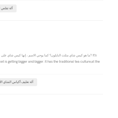
آلة تقلص ا
ما هو كيس شاي مثلث النايلون؟ كما يوحي الاسم ، إنها كيس شاي على شك
is getting bigger and bigger. It has the traditional tea culture,at the
آلة تغليف أكياس الشاي الأ