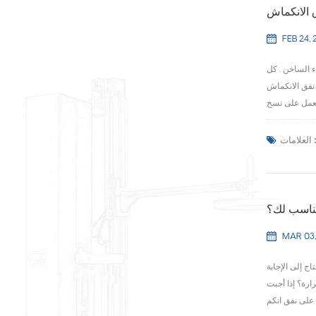
ق الانكماش
FEB 24, 
ء الساخن . كل
ارة عن نفق معدني يجلس
لعلامات :
مناسب لك؟
MAR 03,
ج إلى الإجابة
منتجاتك وخط التغليف . 1 . هل منتجاتي حساسة للحرارة؟ إذا أجبت