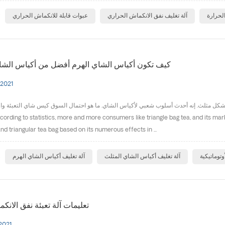
ا
لحرارة
آلة تغليف نفق الانكماش الحراري
عبوات قابلة للانكماش الحراري
كيف تكون أكياس الشاي الهرم أفضل من أكياس الشاي
 2021
ل مثلث. إنه أحدث أسلوب شعبي لأكياس الشاي. ما هو احتمال السوق كيس شاي التعبئة والتغليف
ording to statistics, more and more consumers like triangle bag tea, and its market 
nd triangular tea bag based on its numerous effects in ...
ا
وتوماتيكية
آلة تغليف أكياس الشاي المثلث
آلة تغليف أكياس الشاي الهرم
تعليمات آلة تعبئة نفق الانكم