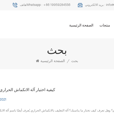
info
بريد الالكتروني :
+86 19959284556
هاتفWhatsapp :
منتجات
الصفحة الرئيسية
بحث
بحث
/
الصفحة الرئيسية
كيفية اختيار آلة الانكماش الحراري
 2021
 وهل تعرف كيف تختار ما يناسبك؟ آلة التغليف بالانكماش الحراري يُعرف أيضًا باسم آلة الا