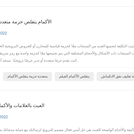
الأكمام يتقلص حزمة متعددة
2022
تكلفة لتجميع العديد من المنتجات معًا كحزمة قياسية للمخازن أو للعروض الترويجية الخاصة . تتخصص E-PACK في 
ات المنتجات ذات الأشكال والأحجام المختلفة التي يتم تجميعها معًا كحزمة واحدة مع رمز شريط
كنت تقدم حزمًا متعددة أو تدير عرضًا ترويجيًا , سنجد أفضل طريقة ل...
ا
ة تغليف نفق الانكماش
يتقلص الأكمام الفيلم
متعددة حزمة يتقلص الأكمام
العبث بالعلامات والأكم
 2022
الأليفة والأختام الواضحة للعبث هي حل أمني فعال مصمم للترويج لرسالتك مع حماية منتجاتك من 