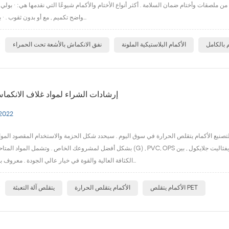
 ملصقات وأختام ضمان السلامة . أكثر أنواع الأختام والأكمام شيوعًا التي نقدمها هي: · بولي ك
واضح تكميم , مع أو بدون ثقوب . · بولي كلوريد ال...
ا
 بالكامل
الأكمام البلاستيكية الملونة
نفق الانكماش بالأشعة تحت الحمراء
إرشادات الشراء لمواد غلاف الانكما
 2022
التصنيع الأكمام يتقلص الحرارة في سوق اليوم . سيحدد شكل الحزمة والاستخدام المقصود المو
بشكل أفضل لمشروعك الخاص . وتشمل المواد المتاحة: حيوان أليف (G) , PVC, OPS وجيش التحرير الشعبى الصينى.· حيوان أليف (ز)- يجمع فيلم الب
الكثافة العالية والقوة في خيار عالي الجودة . معروف بوضوحه الممت...
ا
الأكمام يتقلص PET
الأكمام يتقلص الحرارة
يتقلص آلة التعبئة