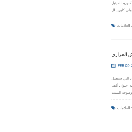
لوريد الفينيل
لعلامات :
ش الحراري
FEB 09,
اد التي ستعمل
ولي بروبلين تيريفثاليت جلايكول , بين
لعلامات :