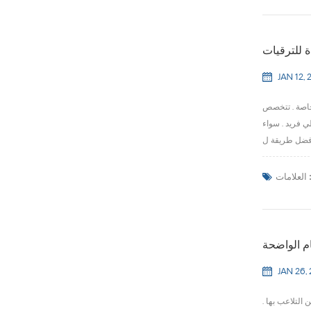
 للترقيات
JAN 12, 
إنشاء حلول مخصصة
ي فريد . سواء
لعلامات :
ام الواضحة
JAN 26,
التلاعب بها .