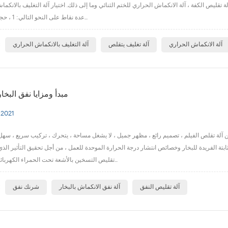
لة تقليص الكفة ، آلة الانكماش الحراري للختم الثنائي وما إلى ذلك. اختيار آلة التغليف بالانك
عدة نقاط على النحو التالي: 1 ، حجم العبوة ، سوا...
ا
آلة الانكماش الحراري
آلة تغليف يتقلص
آلة التغليف بالانكماش الحراري
مبدأ ومزايا نفق البخ
 2021
 من آلة تقلص الفيلم ، تصميم رائع ، مظهر جميل ، لا يشغل مساحة ، يتحرك ، تركيب سريع ، سه
بتة الفريدة للبخار وخصائص انتشار درجة الحرارة الموحدة للعمل ، من أجل تحقيق التأثير الذي 
تقليص التسخين بالأشعة تحت الحمراء الكهربائية العادية. مع م...
ا
آلة تقليص النفق
آلة نفق الانكماش بالبخار
شرنك نفق