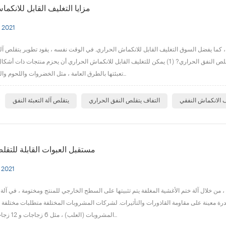
مزايا التغليف القابل للانكم
 2021
يفضل السوق التغليف القابل للانكماش الحراري. في الوقت نفسه ، يقود تطوير يتقلص آلة التعبئة النفق.W س
القابلة للانكماش الحراري بسرعة كبيرة ، وما هي مزايا الاستخدام التفاف يتقلص النفق الحراري? (1) يمكن للتغليف القابل للانكماش الحراري أن يحز
تعبئتها بالطرق العامة ، مثل الخضروات واللحوم والدواجن والمنتج...
ا
ف الانكماش النفقي
التفاف يتقلص النفق الحراري
يتقلص آلة التعبئة النفق
مستقبل العبوات القابلة للتقل
 2021
، من خلال آلة ختم الأغشية المغلفة يتم تثبيتها على السطح الخارجي للمنتج ومختومة ، في آلة
 بقدرة معينة على مقاومة القاذورات والتأثيرات. لشركات المشروبات المختلفة متطلبات مختلفة 
المشروبات (العلب) ، مثل 6 زجاجات و 12 زجاجة و 24 زجاجة...