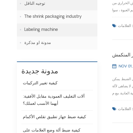
ماش الحراري من
توجيه الناقل
The shrink packaging industry
لعلامات :
Labeling machine
مدونة او مذكرة
ار المنكمش
NOV 01,
مدونة جديدة
ل الضبط. يمكن
كيفية تغيير التركيبات
لا يضاهى لآلة
آلات التغليف العمودية مقابل الأفقية:
أيهما الأنسب لعملك؟
لعلامات :
كيفية ضبط جهاز تطبيق تقلص الأكمام
كيفية ضبط آلة وضع العلامات على