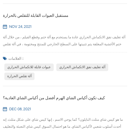
مستقبل العبوات القابلة للتقلص بالحرارة
NOV 24, 2021
آلة تغليف نفق الانكماش الحراري عادة ما يستخدم مع آلة ختم وقطع الفيلم ، من خلال آلة
ختم الأغشية المغلفة يتم تثبيتها على السطح الخارجي للمنتج ومختومة ، في آلة تقلص
الحرارة للتدفئة ، بحيث تنكمش مادة التغليف وتلف المنتج بإحكام. تتمتع البضائع المعبأة
بقدرة معينة على مقاومة القاذورات والتأثيرات. لشركات المشروبات المختلفة متطلبات
العلامات :
مختلفة لزجاجات تعبئة المشروبات (العلب) ، مثل 6 زجاجات و 12 زجاجة و 24 زجاجة...
آلة تغليف نفق الانكماش الحراري
عبوات قابلة للانكماش الحراري
آلة تقلص الحرارة
كيف تكون أكياس الشاي الهرم أفضل من أكياس الشاي العادية؟
DEC 08, 2021
ما هو كيس شاي مثلث النايلون؟ كما يوحي الاسم ، إنها كيس شاي على شكل مثلث. إنه
أحدث أسلوب شعبي لأكياس الشاي. ما هو احتمال السوق كيس شاي التعبئة والتغليف