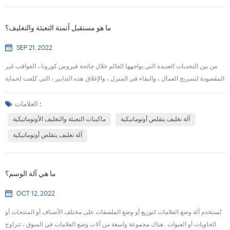
ما هو مستقبل أتمتة التعبئة والتغليف؟
SEP 21, 2022
من بين التحديات العديدة التي يواجهها العالم خلال جائحة فيروس كورونا ، العواقب غير
المقصودة لتسريح العمال ، والبقاء في المنزل ، والإغلاق. هذه التدابير ، التي كلفت لحماية
صحة المجتمع ، نتج عنها أيضًا انخفاض كبير في القوة العاملة. لكن سكان العالم
سيتوسعون ، وخاصة في الأسواق الناشئة الرئيسية ، مثل الصين والهند ، وسيستمر معدل
العلامات :
التحضر في النمو ، وهذا يترجم إلى زيادة دخل المستهلك للإنفاق على السلع الاستهل...
آلة تغليف يتقلص أوتوماتيكية
ماكينات التعبئة والتغليف الأوتوماتيكية
آلة تغليف يتقلص أوتوماتيكية
ما هي آلة الوسم؟
OCT 12, 2022
تُستخدم آلة وضع العلامات لتوزيع أو وضع الملصقات على مختلف الأصناف أو المنتجات أو
الحاويات أو العبوات . هناك مجموعة واسعة من آلات وضع العلامات في السوق ، تتراوح