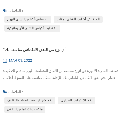
المثلث? It's obviously,according to statistics, more and more consumers like
triangle bag tea, and its market is getting bigger and bigger. It has the
العلامات :
traditional tea culture,at the same time, and triangular tea bag based on its
آلة تغليف أكياس الشاي المثلث
آلة تغليف أكياس الشاي الهرم
numerous effects in ...
آلة تغليف أكياس الشاي الأوتوماتيكية
أي نوع من النفق الانكماش مناسب لك؟
MAR 03, 2022
تحدثت المدونة الأخيرة عن أنواع مختلفة من الأنفاق المتقلصة . اليوم سأقدم لك كيفية
اختيار الحق نفق الانكماش التلقائي لك . للإجابة بشكل مناسب على السؤال أعلاه , ،
ستحتاج إلى الإجابة على بعض الأسئلة بنفسك . فيما يلي بعض العناصر التي يجب مراعاتها
عند محاولة معرفة نوع النفق الانكماشى المناسب لمنتجاتك وخط التغليف . 1 . هل
العلامات :
منتجاتي حساسة للحرارة؟ إذا أجبت بنعم , ، فقد ترغب في التفكير في الحصول على نفق
نفق الانكماش الحراري
نفق شرنك لخط التعبئة والتغليف
انكم...
ماكينات الانكماش النفقي