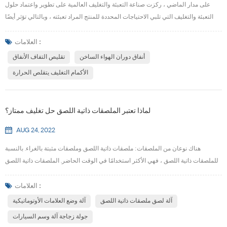
على مدار الماضي ، ركزت صناعة التعبئة والتغليف العالمية على تطوير واعتماد حلول
التعبئة والتغليف التي تلبي الاحتياجات المحددة للمنتج المراد تعبئته ، وبالتالي تؤثر أيضًا
على تكلفة التعبئة الإجمالية وتوفير الوزن. اعتمادًا على المبدأ المستخدم لتقليص الفيلم ،
قد تكون أنفاق التفاف الانكماش عبارة عن أنفاق لتدوير الهواء الساخن تسمى أنفاق
العلامات :
التفاف يتقلص بالحمل الحراري ، أو أنفاق التفاف يتقلص بالبخار تستخدم ال...
أنفاق دوران الهواء الساخن
تقليص التفاف الأنفاق
الأكمام التغليف يتقلص الحرارة
لماذا تعتبر الملصقات ذاتية اللصق حل تغليف ممتاز؟
AUG 24, 2022
هناك نوعان من الملصقات: ملصقات ذاتية اللصق وملصقات مثبتة بالغراء. بالنسبة
للملصقات ذاتية اللصق ، فهي الأكثر استخدامًا في الوقت الحاضر. الملصقات ذاتية اللصق
مصنوعة من مادة زائدة (مادة مركبة مع فيلم أو ورق) ، وغراء مضاف إلى ظهرها ، وورق
واقٍ مطلي بالسيليكون. توفر لهم الراحة وإمكانية النقل مجموعة واسعة من الاستخدامات
العلامات :
في مختلف الشركات والمؤسسات. وفقًا لشركات طباعة الملصقات اللاصقة ، يمكن
آلة لصق ملصقات ذاتية اللصق
آلة وضع العلامات الأوتوماتيكية
اعتبار الملصق...
جولة زجاجة آلة وسم السيارات