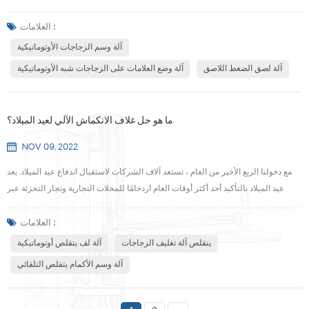
من وحدات الإنتاج العالي التي تسمح بأتمتة كاملة لعملية الطباعة وتطبيقها على الأجهزة
اليدوية التي توفر توزيعًا بسيطًا للملصقات. ما هي أنواع آلات الوسم الموجودة؟ بشكل عام
العلامات :
، هناك ثلاثة أنواع من آلات وضع العلامات: يدوية ، وشبه أوتوماتيكية ، وأوت...
آلة وسم الزجاجات الأوتوماتيكية
آلة لصق الضغط اللاصق
آلة وضع العلامات على الزجاجات شبه الأوتوماتيكية
ما هو حل غلاف الانكماش الآلي لعيد الميلاد؟
NOV 09, 2022
مع دخولنا الربع الأخير من العام ، تستعد آلاف الشركات لاستقبال اندفاع عيد الميلاد. يعد
عيد الميلاد بالتأكيد أحد أكثر أوقات العام ازدحامًا للمحلات التجارية وتجار التجزئة عبر
الإنترنت ، ولهذا السبب أصبح من المهم الآن لأصحاب الأعمال التأكد من أن خطوط التعبئة
والتغليف الخاصة بهم قد تم تحسينها بالكامل قبل الاندفاع الكبير! لذلك من أجل تحقيق
العلامات :
أرباح المبيعات الضخمة بشكل أفضل ، يجب على التجار ضمان الكمال في ...
يتقلص آلة تغليف الزجاجات
آلة لف يتقلص أوتوماتيكية
آلة وسم الأكمام يتقلص التلقائي