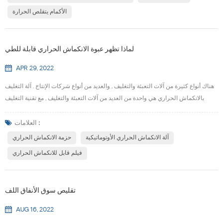
ل...
الأكمام يتقلص الحرارة
لماذا تظهر عبوة الانكماش الحراري قابلة للطي
APR 29, 2022
هناك أنواع كثيرة من آلات التعبئة والتغليف , والعديد من أنواع شركات الإنتاج . آلة التغليف
بالانكماش الحراري هي واحدة من العديد من آلات التعبئة والتغليف , مع تقنية التغليف
بالانكماش الحراري المتقدمة , المستخدمة على نطاق واسع في العديد من مؤسسات
الإنتاج. أخبرك لماذا توجد تجاعيد في آلة التغليف بالانكماش الحراري . دعنا 's نذهب وانظر .
العلامات :
1 . درجة حرارة الانكماش غير كافية . الحل: زيادة درجة الحرارة. إذا كا...
آلة الانكماش الحراري الأوتوماتيكية
حزمة الانكماش الحراري
فيلم قابل للانكماش الحراري
تقليص سوق الأنفاق اللف
AUG 16, 2022