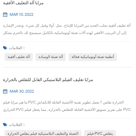
مزايا آلة التغليف الأفقية
MAR 10, 2022
آلة تغليف أفقية يجلب العديد من المزايا للإنتاج , مثل: أولا وقبل كل شيء , وتجدر الإشارة
إلى أن الترتيب الأفقي لهذه آلات تعبئة أوتوماتيكية بالكامل سيسمح لك بالحزم بشكل
أسرع وإنتاجية , لأنه بينما يتقدم عنصر واحد عبر خط التغليف , يمكن وضع عنصر آخر على
الجدول الأولي لبدء العملية , القدرة على حزم أكثر من منتج في وقت واحد ； سلامة
العلامات :
المنتج - التغليف الذي تم إنشاؤه بواسطة آلة تعبئة الوسادة يحمي المنتجات من ا...
أنظمة تعبئة أوتوماتيكية فعالة
آلة تعبئة الوسادة
آلة تغليف أفقية
مزايا تغليف الفيلم البلاستيكي القابل للتقلص بالحرارة
MAR 30, 2022
ما هي مزايا فيلم PVC الحرارة تقلص ؟ يعمل تطوير تقنية الأغشية القابلة للانكماش
الحراري PVC على تعزيز تسويق الأغشية القابلة للتقلص بالحرارة , مما يجعل فيلم PVC
القابل للانكماش الحراري يغطي مجال تعبئة المنتجات الإلكترونية , المنتجات الطبية
والصناعات الأخرى , وتعزيز تطوير صناعة التغليف المرنة . في نفس الوقت , تم وضع
العلامات :
ملصقات قابلة للتقلص , أغطية أغطية قابلة للانكماش . لذا , ما هي مزايا فيلم PVC القابل
فيلم PVC يتقلص
التعبئة والتغليف البلاستيكية فيلم يتقلص الحرارة